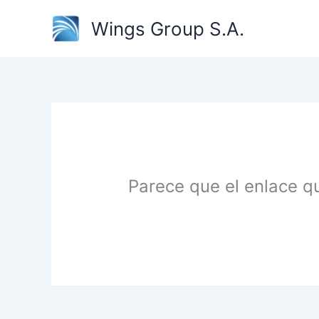
Ir
Wings Group S.A.
al
contenido
Parece que el enlace q