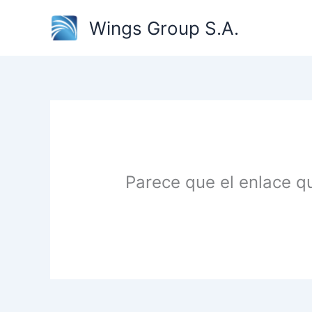
Ir
Wings Group S.A.
al
contenido
Parece que el enlace q